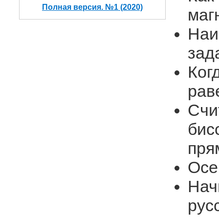
Полная версия. №1 (2020)
маг
Наи
зад
Ког
рав
Счи
бис
пря
Осе
Нач
рус