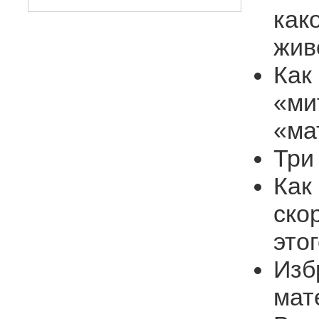
как
жив
Как
«ми
«ма
Три
Как
ско
это
Изб
мат