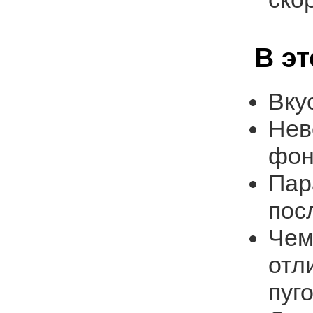
В э
Вку
Нев
фон
Пар
пос
Чем
отл
пуг