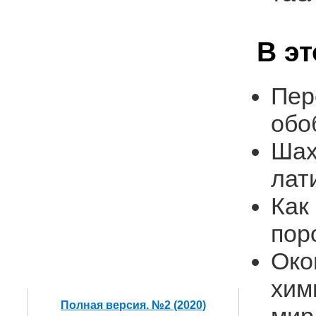
В э
Пер
обо
Шах
лат
Как
пор
Око
хим
Полная версия. №2 (2020)