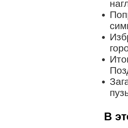
наг
Поп
сим
Изб
гор
Ито
Поз
Заг
пуз
В э