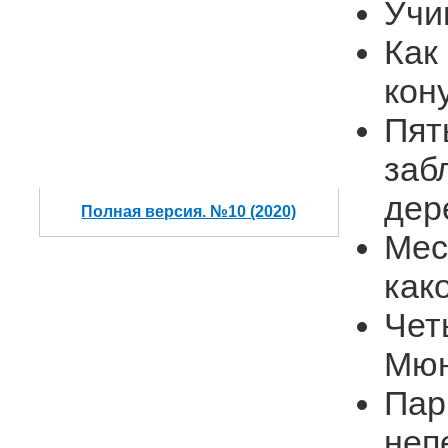
Учи
Как
кон
Пят
заб
дер
Полная версия. №10 (2020)
Мес
как
Чет
Мюн
Пар
неп