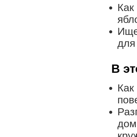
Как
ябл
Ище
для
В э
Как
пов
Раз
дом
кру