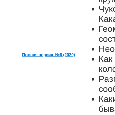
Чук
Как
Гео
сос
Нео
Полная версия. №8 (2020)
Как
кол
Раз
соо
Как
быв