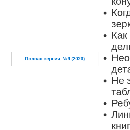
кон
Ког
зер
Как
дел
Нео
Полная версия. №9 (2020)
дет
Не 
таб
Реб
Лин
кни