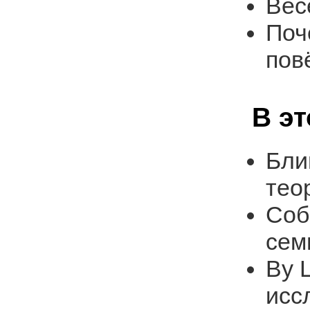
Вес
Поч
пов
В э
Бли
тео
Соб
сем
Ву 
исс