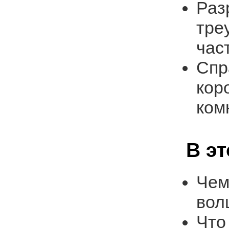
Раз
тре
час
Спр
кор
ком
В э
Чем
вол
Что