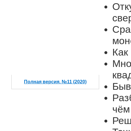
Отк
све
Сра
мон
Как
Мно
ква
Полная версия. №11 (2020)
Быв
Раз
чём
Реш