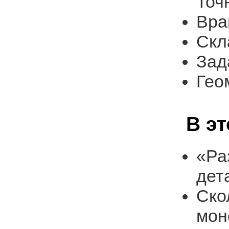
Точ
Вра
Скл
Зад
Гео
В э
«Ра
дет
Ско
мон