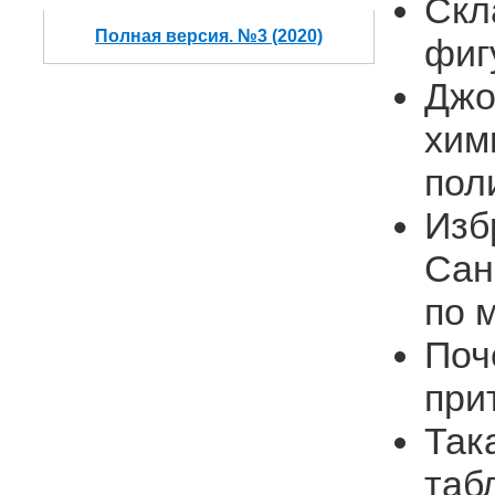
Скл
Полная версия. №3 (2020)
фиг
Джо
хими
пол
Изб
Сан
по 
Поч
при
Так
таб