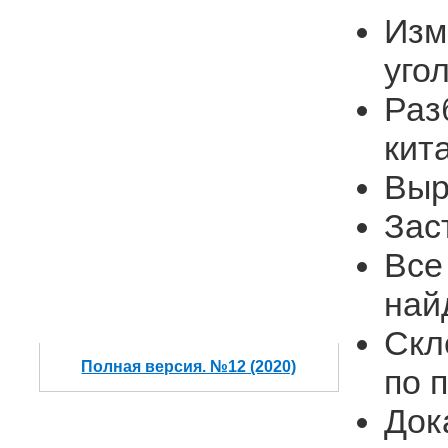
Изм
уго
Раз
кит
Выр
Зас
Все
най
Скл
Полная версия. №12 (2020)
по 
Док