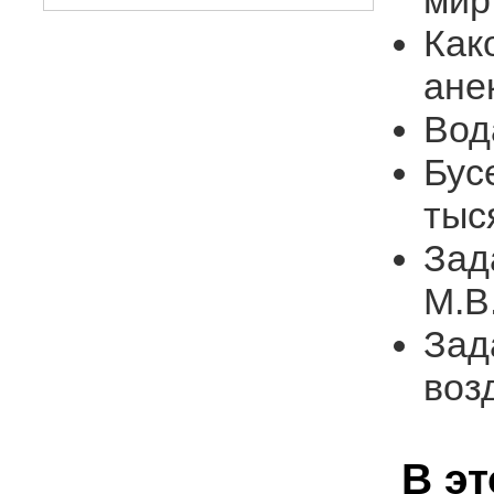
мир
Как
ане
Вод
Бус
тыс
Зад
М.В
Зад
воз
В э