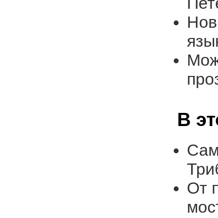
Пет
Нов
язы
Мож
про
В э
Сам
Три
От 
мос