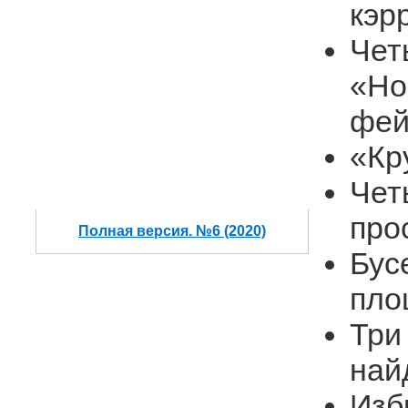
кэр
Чет
«Но
фей
«Кр
Чет
про
Полная версия. №6 (2020)
Бус
пло
Три
най
Изб