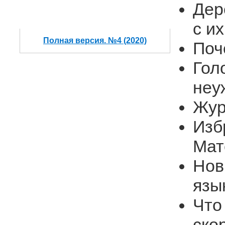
Дер
с и
Полная версия. №4 (2020)
Поч
Гол
неу
Жур
Изб
Мат
Нов
язы
Что
ско