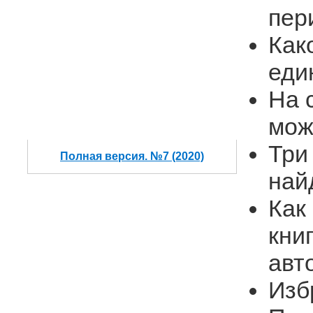
пер
Как
еди
На 
мож
Три
Полная версия. №7 (2020)
най
Как
кни
авт
Изб