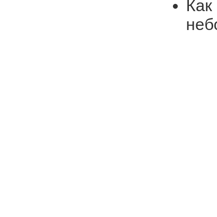
Как
неб