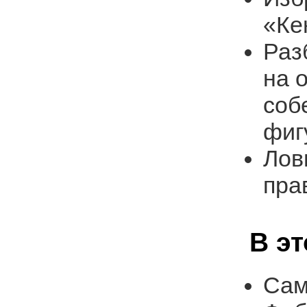
«Ке
Раз
на 
соб
фиг
Лов
пра
В э
Сам