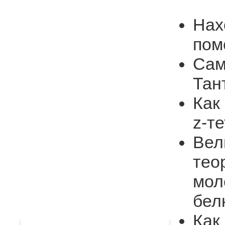
Нах
пом
Сам
Тан
Как
z-т
Вел
тео
мол
бел
Как