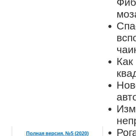
Фиб
моз
Спа
всп
чаи
Как
ква
Нов
авт
Изм
неп
Рог
Полная версия. №5 (2020)