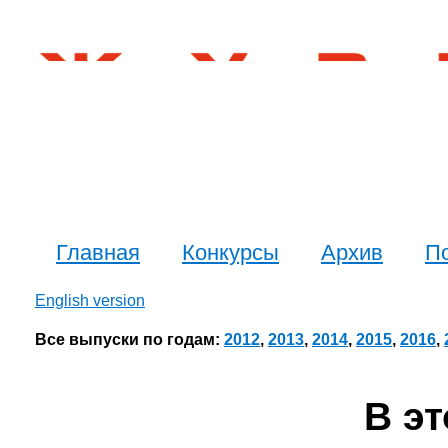
Главная
Конкурсы
Архив
П
English version
Все выпуски по годам:
2012
,
2013
,
2014
,
2015
,
2016
,
В э