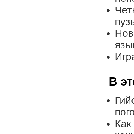
Чет
пуз
Нов
язы
Игр
В э
Гий
пог
Как