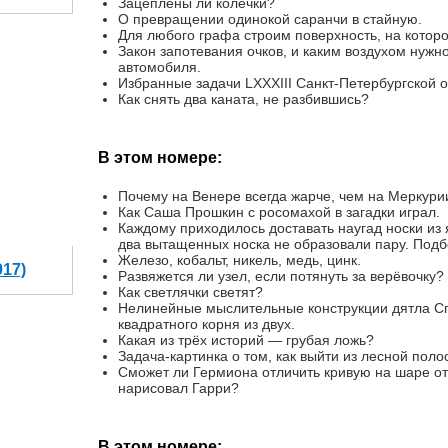
Зацеплены ли колечки?
О превращении одинокой саранчи в стайную.
Для любого графа строим поверхность, на которо
Закон запотевания очков, и каким воздухом нужн
автомобиля.
Избранные задачи LXXXIII Санкт-Петербургской 
Как снять два каната, не разбившись?
В этом номере:
Почему на Венере всегда жарче, чем на Меркури
Как Саша Прошкин с росомахой в загадки играл.
Каждому приходилось доставать наугад носки из я
два вытащенных носка не образовали пару. Подбо
Железо, кобальт, никель, медь, цинк.
017)
Развяжется ли узел, если потянуть за верёвочку?
Как светлячки светят?
Нелинейные мыслительные конструкции дятла С
квадратного корня из двух.
Какая из трёх историй — грубая ложь?
Задача-картинка о том, как выйти из лесной поло
Сможет ли Гермиона отличить кривую на шаре от 
нарисовал Гарри?
В этом номере: