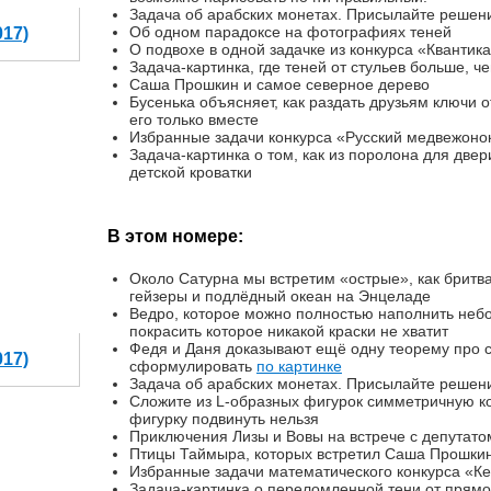
Задача об арабских монетах. Присылайте решени
Об одном парадоксе на фотографиях теней
017)
О подвохе в одной задачке из конкурса «Квантик
Задача-картинка, где теней от стульев больше, ч
Саша Прошкин и самое северное дерево
Бусенька объясняет, как раздать друзьям ключи 
его только вместе
Избранные задачи конкурса «Русский медвежоно
Задача-картинка о том, как из поролона для две
детской кроватки
В этом номере:
Около Сатурна мы встретим «острые», как бритва
гейзеры и подлёдный океан на Энцеладе
Ведро, которое можно полностью наполнить небо
покрасить которое никакой краски не хватит
Федя и Даня доказывают ещё одну теорему про с
017)
сформулировать
по картинке
Задача об арабских монетах. Присылайте решени
Сложите из L-образных фигурок симметричную ко
фигурку подвинуть нельзя
Приключения Лизы и Вовы на встрече с депутато
Птицы Таймыра, которых встретил Саша Прошкин
Избранные задачи математического конкурса «Ке
Задача-картинка о переломленной тени от прямо