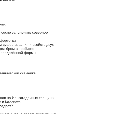
инах
г сосне заполонить северное
 форточки
 существования и свойств двух
дел бром в пробирке
о определённой формы
таллической скамейке
нов на Ио, загадочные трещины
 и Каллисто.
квадрат?