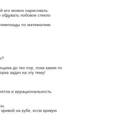
й его можно нарисовать.
о обдувать лобовое стекло
олимпиады по математике.
и?
щика до тех пор, пока какие-то
рка задач на эту тему!
пятла и иррациональность
сы.
кривой на кубе, если кривую