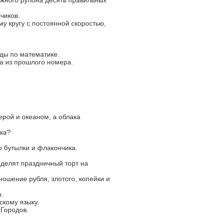
ажного рулона десять правильных
чиков.
му кругу с постоянной скоростью,
ды по математике.
а из прошлого номера.
ерой и океаном, а облака
ика?
о бутылки и флакончика.
 делят праздничный торт на
ошение рубля, злотого, копейки и
.
скому языку.
 Городов.