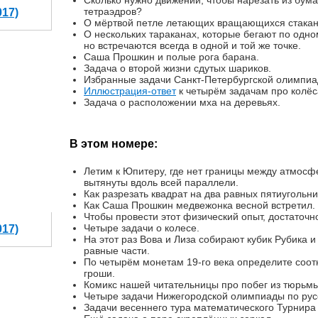
Сколько нужно движений, чтобы нарезать из бум
тетраэдров?
017)
О мёртвой петле летающих вращающихся стакан
О нескольких тараканах, которые бегают по одно
но встречаются всегда в одной и той же точке.
Саша Прошкин и полые рога барана.
Задача о второй жизни сдутых шариков.
Избранные задачи Санкт-Петербургской олимпиа
Иллюстрация-ответ
к четырём задачам про колёс
Задача о расположении мха на деревьях.
В этом номере:
Летим к Юпитеру, где нет границы между атмосф
вытянуты вдоль всей параллели.
Как разрезать квадрат на два равных пятиугольн
Как Саша Прошкин медвежонка весной встретил.
Чтобы провести этот физический опыт, достаточн
Четыре задачи о колесе.
017)
На этот раз Вова и Лиза собирают кубик Рубика и
равные части.
По четырём монетам 19-го века определите соотн
гроши.
Комикс нашей читательницы про побег из тюрьмы
Четыре задачи Нижегородской олимпиады по рус
Задачи весеннего тура математического Турнира