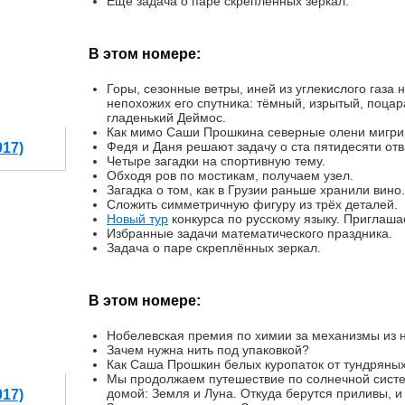
Ещё задача о паре скреплённых зеркал.
В этом номере:
Горы, сезонные ветры, иней из углекислого газа 
непохожих его спутника: тёмный, изрытый, поца
гладенький Деймос.
Как мимо Саши Прошкина северные олени мигри
Федя и Даня решают задачу о ста пятидесяти от
017)
Четыре загадки на спортивную тему.
Обходя ров по мостикам, получаем узел.
Загадка о том, как в Грузии раньше хранили вино.
Сложить симметричную фигуру из трёх деталей.
Новый тур
конкурса по русскому языку. Приглаш
Избранные задачи математического праздника.
Задача о паре скреплённых зеркал.
В этом номере:
Нобелевская премия по химии за механизмы из н
Зачем нужна нить под упаковкой?
Как Саша Прошкин белых куропаток от тундряных
Мы продолжаем путешествие по солнечной систе
домой: Земля и Луна. Откуда берутся приливы, и
017)