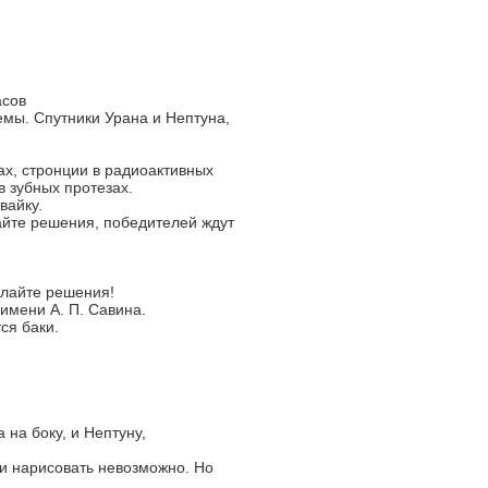
асов
мы. Спутники Урана и Нептуна,
ах, стронции в радиоактивных
в зубных протезах.
вайку.
айте решения, победителей ждут
ылайте решения!
имени А. П. Савина.
ся баки.
 на боку, и Нептуну,
ки нарисовать невозможно. Но