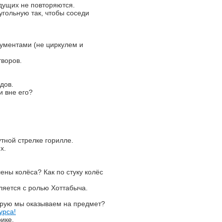
идущих не повторяются.
угольную так, чтобы соседи
ументами (не циркулем и
воров.
дов.
и вне его?
тной стрелке горилле.
х.
лены колёса? Как по стуку колёс
ляется с ролью Хоттабыча.
орую мы оказываем на предмет?
урса!
ике.