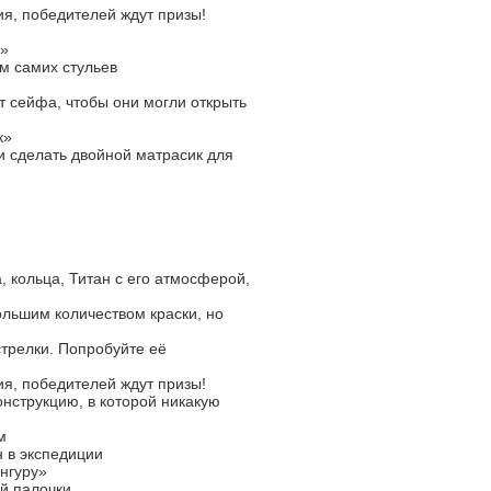
я, победителей ждут призы!
а»
ем самих стульев
от сейфа, чтобы они могли открыть
к»
ри сделать двойной матрасик для
, кольца, Титан с его атмосферой,
льшим количеством краски, но
трелки. Попробуйте её
я, победителей ждут призы!
нструкцию, в которой никакую
м
 в экспедиции
нгуру»
й палочки