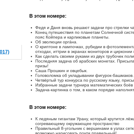
В этом номере:
Федя и Даня вновь решают задачи про стрелки ч
Конец путешествия по планетам Солнечной систе
пояс Койпера и карликовые планеты.
Об эволюции оргáна.
О криптоне в лампочках, рубидии в фотоэлемент
отходах, иттрии в экранах мониторов и цирконии 
017)
Как сделать своими руками из двух трубочек поли
Последняя задача об арабских монетах. Присыл
призы!
Саша Прошкин и овцебык.
Головоломка об укладывании фигурок-башмаков.
Четвёртый тур конкурса по русскому языку, прис
Избранные задачи турнира математических боёв 
Задача-картинка о том, в каком порядке наполнят
В этом номере:
К ледяным гигантам Урану, который крутится лёжа
согревающему окружающее пространство
Правильный 8-угольник с вершинами в узлах сет
возможно нарисовать почти правильный!