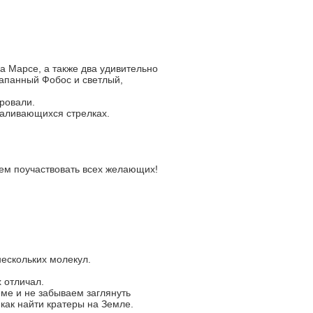
на Марсе, а также два удивительно
рапанный Фобос и светлый,
ровали.
валивающихся стрелках.
аем поучаствовать всех желающих!
ескольких молекул.
 отличал.
ме и не забываем заглянуть
 как найти кратеры на Земле.