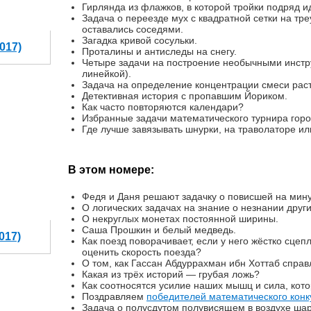
Гирлянда из флажков, в которой тройки подряд 
Задача о переезде мух с квадратной сетки на тре
оставались соседями.
Загадка кривой сосульки.
017)
Проталины и антиследы на снегу.
Четыре задачи на построение необычными инстр
линейкой).
Задача на определение концентрации смеси раст
Детективная история с пропавшим Йориком.
Как часто повторяются календари?
Избранные задачи математического турнира горо
Где лучше завязывать шнурки, на траволаторе ил
В этом номере:
Федя и Даня решают задачку о повисшей на мину
О логических задачах на знание о незнании други
О некруглых монетах постоянной ширины.
Саша Прошкин и белый медведь.
017)
Как поезд поворачивает, если у него жёстко сцеп
оценить скорость поезда?
О том, как Гассан Абдуррахман ибн Хоттаб справ
Какая из трёх историй — грубая ложь?
Как соотносятся усилие наших мышц и сила, кот
Поздравляем
победителей математического конк
Задача о полусдутом полувисящем в воздухе шар