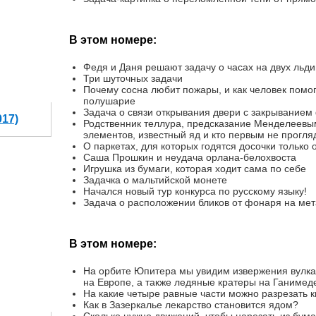
В этом номере:
Федя и Даня решают задачу о часах на двух льд
Три шуточных задачи
Почему сосна любит пожары, и как человек помо
полушарие
Задача о связи открывания двери с закрыванием
017)
Родственник теллура, предсказание Менделеевым
элементов, известный яд и кто первым не прогля
О паркетах, для которых годятся досочки тольк
Саша Прошкин и неудача орлана-белохвоста
Игрушка из бумаги, которая ходит сама по себе
Задачка о мальтийской монете
Начался новый тур конкурса по русскому языку!
Задача о расположении бликов от фонаря на ме
В этом номере:
На орбите Юпитера мы увидим извержения вулка
на Европе, а также ледяные кратеры на Ганимеде
На какие четыре равные части можно разрезать 
Как в Зазеркалье лекарство становится ядом?